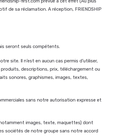
iendship-first.com prévue à cet effet (Au plus
 motif de sa réclamation. A réception, FRIENDSHIP
çais seront seuls compétents.
re site. Il n’est en aucun cas permis d’utiliser,
 produits, descriptions, prix, téléchargement ou
traits sonores, graphismes, images, textes,
commerciales sans notre autorisation expresse et
n (notamment images, texte, maquettes) dont
des sociétés de notre groupe sans notre accord