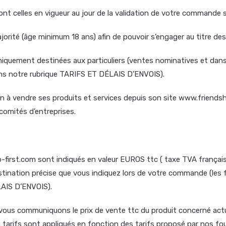
nt celles en vigueur au jour de la validation de votre commande 
majorité (âge minimum 18 ans) afin de pouvoir s’engager au titre d
iquement destinées aux particuliers (ventes nominatives et dans 
dans notre rubrique TARIFS ET DÉLAIS D’ENVOIS).
 à vendre ses produits et services depuis son site www.friendsh
comités d’entreprises.
-first.com sont indiqués en valeur EUROS ttc ( taxe TVA française
estination précise que vous indiquez lors de votre commande (les f
LAIS D’ENVOIS).
vous communiquons le prix de vente ttc du produit concerné actu
tarifs sont appliqués en fonction des tarifs proposé par nos four