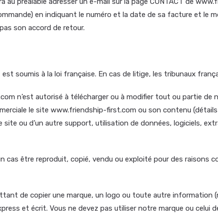
ra au préalable adresser un e-mail sur la page CONTACT de www.fr
a commande) en indiquant le numéro et la date de sa facture et le
 pas son accord de retour.
t soumis à la loi française. En cas de litige, les tribunaux fran
om n’est autorisé à télécharger ou à modifier tout ou partie de not
mmerciale le site www.friendship-first.com ou son contenu (détails
site ou d’un autre support, utilisation de données, logiciels, ex
n cas être reproduit, copié, vendu ou exploité pour des raisons 
ettant de copier une marque, un logo ou toute autre informatio
ress et écrit. Vous ne devez pas utiliser notre marque ou celui 