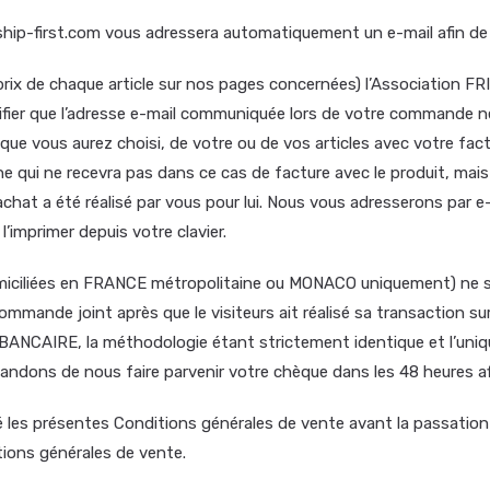
ip-first.com vous adressera automatiquement un e-mail afin de 
 prix de chaque article sur nos pages concernées) l’Association 
vérifier que l’adresse e-mail communiquée lors de votre commande n
que vous aurez choisi, de votre ou de vos articles avec votre factu
 qui ne recevra pas dans ce cas de facture avec le produit, ma
hat a été réalisé par vous pour lui. Nous vous adresserons par e-
l’imprimer depuis votre clavier.
iliées en FRANCE métropolitaine ou MONACO uniquement) ne ser
ande joint après que le visiteurs ait réalisé sa transaction sur 
IRE, la méthodologie étant strictement identique et l’unique po
ons de nous faire parvenir votre chèque dans les 48 heures afin
é les présentes Conditions générales de vente avant la passatio
ons générales de vente.