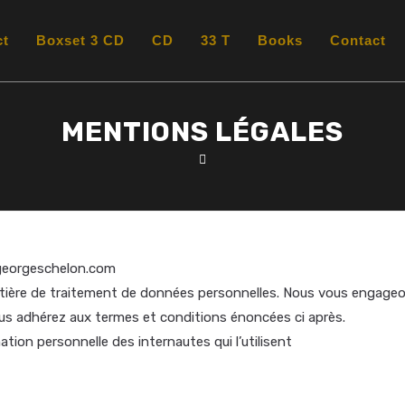
ct
Boxset 3 CD
CD
33 T
Books
Contact
MENTIONS LÉGALES
e georgeschelon.com
ière de traitement de données personnelles. Nous vous engageons 
ous adhérez aux termes et conditions énoncées ci après.
tion personnelle des internautes qui l’utilisent