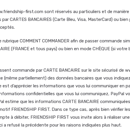
.friendship-first.com sont réservés au particuliers et de manière 
nts par CARTES BANCAIRES (Carte Bleu, Visa, MasterCard) ou bie
ceptés.
otre rubrique COMMENT COMMANDER afin de passer commande simple
IRE (FRANCE et tous pays) ou bien en mode CHÈQUE (si votre b
ui passent commande par CARTE BANCAIRE sur le site sécurisé de 
 (même partiellement) des données bancaires que vous indiquez
ire est d’apprécier les informations que vous lui communiquer e
s informations confidentielles que vous lui communiquez, PayPal 
yPal estime que les informations CARTE BANCAIRE communiquées par
 motif FRIENDSHIP FIRST. Dans ce type cas, après bien vérifier les
compte à débiter, FRIENDSHIP FIRST vous invite alors à réaliser un
i a refusé la précédente pour les raisons indiquées plus haut.